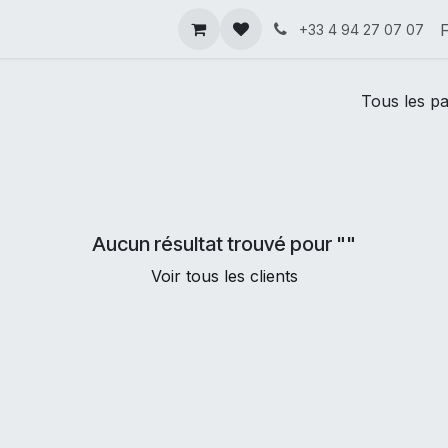
ous ?
Votre profession
Notre équipe
Nos valeurs
+33 4 94 27 07 07
Tous les p
Aucun résultat trouvé pour "
"
Voir tous les clients